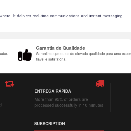
anywhere. It delivers real-time communications and instant messaging
Garantia de Qualidade
udar.
Garantimos produtos de elevada qualidade para uma exper
fiável e satisfatória.
ENTREGA RÁPIDA
More than 95% of orders are
d
processed successfully in 10 minutes
SUBSCRIPTION