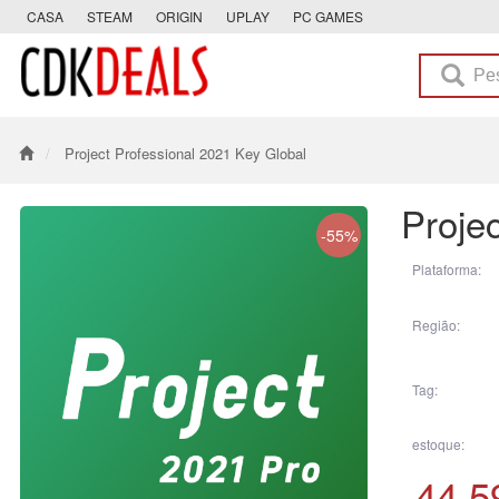
CASA
STEAM
ORIGIN
UPLAY
PC GAMES
Project Professional 2021 Key Global
Proje
-55%
Plataforma:
Região:
Tag:
estoque:
44.5