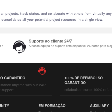
plan projects, track status, and collaborate with others from virtually 
 consolidates all your potential project resources in a single view.
Suporte ao cliente 24/7
s a
A nossa equipa de suporte está disponível 24 horas para o aj
ÇO GARANTIDO
100% DE REEMBOLSO
GARANTIDO
istance anytime with our 24/7
cdkdeals ensures 100% refun
t support.
NITY
EM FORMAÇÃO
AUXILIARY