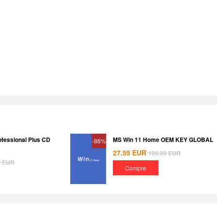
ofessional Plus CD
MS Win 11 Home OEM KEY GLOBAL
-86%
27.55
EUR
199.99
EUR
8
EUR
Compre