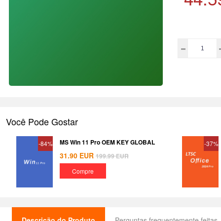
Você Pode Gostar
MS Win 11 Pro OEM KEY GLOBAL
-84%
-37%
31.90
EUR
199.99
EUR
Compre
Descrição do Produto
Perguntas frequentemente feitas