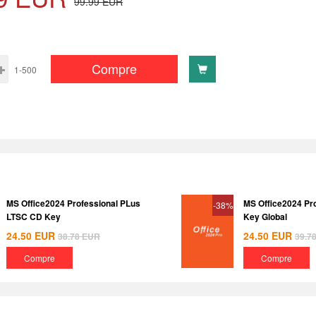
99.99
EUR
Compre
1-500
MS Office2024 Professional PLus
MS Office2024 Pr
-38%
LTSC CD Key
Key Global
24.50
EUR
24.50
EUR
38.78
EUR
39.7
Compre
Compre