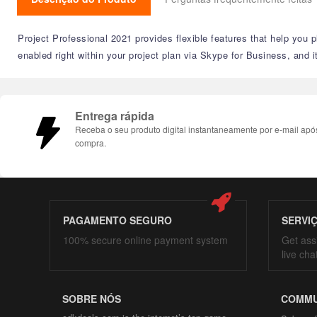
Project Professional 2021 provides flexible features that help you 
enabled right within your project plan via Skype for Business, and it
Entrega rápida
Receba o seu produto digital instantaneamente por e-mail apó
compra.
PAGAMENTO SEGURO
SERVI
100% secure online payment system
Get ass
live cha
SOBRE NÓS
COMMU